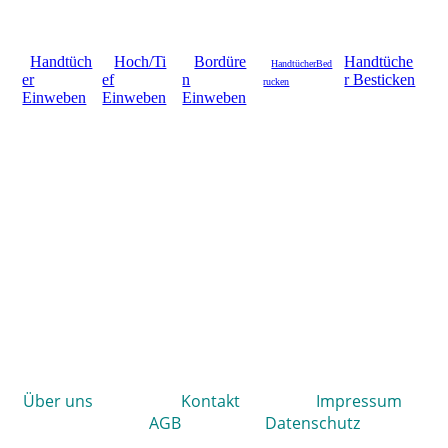
Handtüch
Hoch/Ti
Bordüre
Handtüche
HandtücherBed
er
ef
n
r Besticken
rucken
Einweben
Einweben
Einweben
Ü
ber uns
Kontakt
Impressum
AGB
Datenschutz