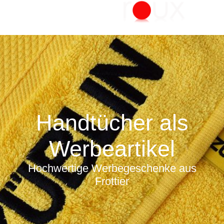
Handtücher als
Werbeartikel
Hochwertige Werbegeschenke aus
Frottier